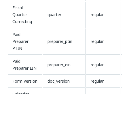
Fiscal
Quarter
quarter
regular
s
Correcting
Paid
Preparer
preparer_ptin
regular
s
PTIN
Paid
preparer_ein
regular
s
Preparer EIN
Form Version
doc_version
regular
s
Calendar
calendar_year
regular
s
Year
Date
date-received-by-
Received by
regular
D
irs
IRS