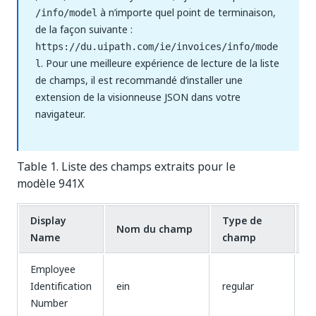
à n’importe quel point de terminaison,
/info/model
de la façon suivante :
https://du.uipath.com/ie/invoices/info/mode
. Pour une meilleure expérience de lecture de la liste
l
de champs, il est recommandé d’installer une
extension de la visionneuse JSON dans votre
navigateur.
Table 1. Liste des champs extraits pour le
modèle 941X
Display
Type de
T
Nom du champ
Name
champ
c
Employee
Identification
ein
regular
s
Number