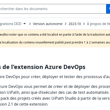
Se
s
n
Version autonome
2023.10
À propos de l
grations CICD
pdown
se
euillez noter que ce contenu a été localisé en partie à l’aide de la traduction au
uct
a localisation du contenu nouvellement publié peut prendre 1 à 2 semaines ava
 de l’extension Azure DevOps
re DevOps pour créer, déployer et tester des processus d'a
zure DevOps vous permet de créer et de déployer des proce
ion UiPath, ainsi que d'exécuter des cas de test automatisés
 pack des projets créés avec UiPath Studio à partir de la ver
rsion 2.1 de cette extension.