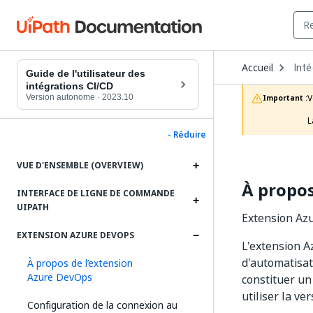
Ope
Accueil
Inté
Dro
Guide de l'utilisateur des
to
intégrations CI/CD
choo
Version autonome
·
2023.10
V
Important :
prod
L
- Réduire
VUE D'ENSEMBLE (OVERVIEW)
À propos
INTERFACE DE LIGNE DE COMMANDE
UIPATH
Extension Azu
EXTENSION AZURE DEVOPS
L'extension A
d'automatisat
À propos de l’extension
Azure DevOps
constituer un
utiliser la ve
Configuration de la connexion au