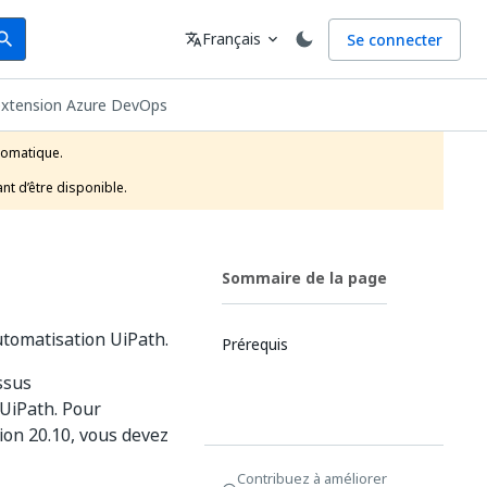
arch
Langue
Français
Se connecter
earch
translate
expand_more
’extension Azure DevOps
tomatique.

nt d’être disponible.
Sommaire de la page
utomatisation UiPath.
Prérequis
ssus
 UiPath. Pour
sion 20.10, vous devez
Contribuez à améliorer