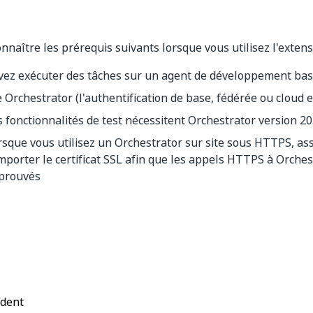
nnaître les prérequis suivants lorsque vous utilisez l'exten
vez exécuter des tâches sur un agent de développement ba
 Orchestrator (l'authentification de base, fédérée ou cloud e
s fonctionnalités de test nécessitent Orchestrator version 20
rsque vous utilisez un Orchestrator sur site sous HTTPS, as
importer le certificat SSL afin que les appels HTTPS à Orches
prouvés
Oui
Non
thumb_up
thumb_down
édent