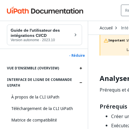
Ope
Accueil
Inté
Dro
Guide de l'utilisateur des
to
intégrations CI/CD
choo
Version autonome
·
2023.10
V
Important :
prod
L
- Réduire
VUE D'ENSEMBLE (OVERVIEW)
Analyser
INTERFACE DE LIGNE DE COMMANDE
UIPATH
Prérequis et 
À propos de la CLI UiPath
Prérequis
Téléchargement de la CLI UiPath
Créer un
Matrice de compatibilité
Exécutez