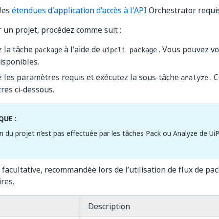
 les
étendues d'application d'accès à l'API
Orchestrator requi
 un projet, procédez comme suit :
z la tâche
à l'aide de
. Vous pouvez voi
package
uipcli package
isponibles.
z les paramètres requis et exécutez la sous-tâche
. C
analyze
res ci-dessous.
UE :
on du projet n’est pas effectuée par les tâches Pack ou Analyze de Ui
) : facultative, recommandée lors de l’utilisation de flux de pa
res.
Description