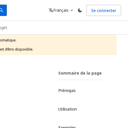
arch
Langue
Français
Se connecter
earch
translate
expand_more
ojet
tomatique.

nt d’être disponible.
Sommaire de la page
Prérequis
Utilisation
Exemples