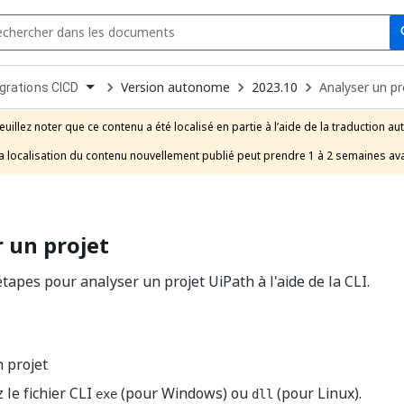
Se
s
n
Version autonome
2023.10
Analyser un pr
grations CICD
pdown
se
euillez noter que ce contenu a été localisé en partie à l’aide de la traduction au
uct
a localisation du contenu nouvellement publié peut prendre 1 à 2 semaines ava
 un projet
étapes pour analyser un projet UiPath à l'aide de la CLI.
 projet
 le fichier CLI
(pour Windows) ou
(pour Linux).
exe
dll