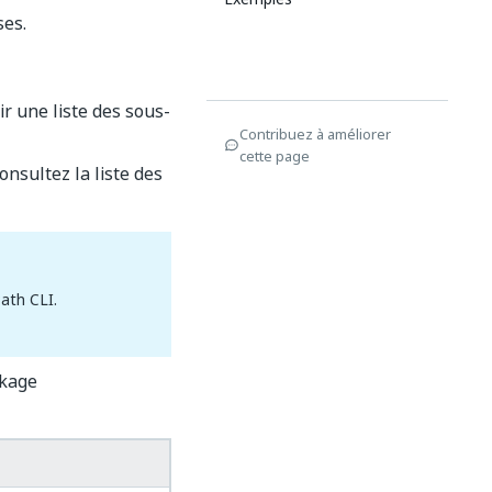
ses.
r une liste des sous-
Contribuez à améliorer
cette page
onsultez la liste des
Path CLI.
ckage