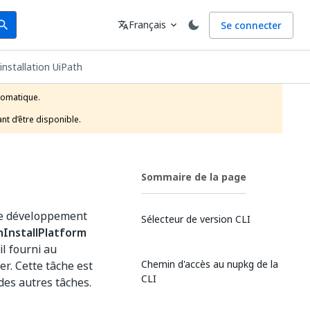
arch
Langue
Français
Se connecter
earch
translate
expand_more
installation UiPath
tomatique.

nt d’être disponible.
Sommaire de la page
de développement
Sélecteur de version CLI
hInstallPlatform
il fourni au
Chemin d'accès au nupkg de la
er. Cette tâche est
CLI
des autres tâches.