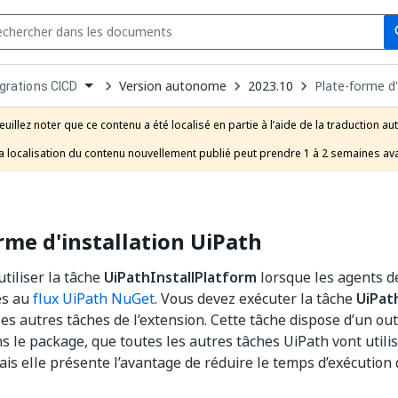
Se
s
n
Version autonome
2023.10
Plate-forme d'
grations CICD
pdown
se
euillez noter que ce contenu a été localisé en partie à l’aide de la traduction au
uct
a localisation du contenu nouvellement publié peut prendre 1 à 2 semaines ava
rme d'installation UiPath
tiliser la tâche
UiPathInstallPlatform
lorsque les agents 
ès au
flux UiPath NuGet
. Vous devez exécuter la tâche
UiPat
es autres tâches de l’extension. Cette tâche dispose d’un out
s le package, que toutes les autres tâches UiPath vont utilis
mais elle présente l’avantage de réduire le temps d’exécution 