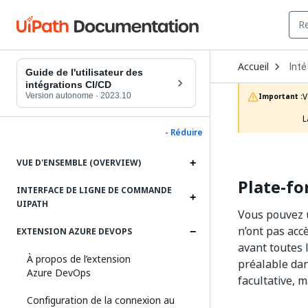
Ope
Accueil
Inté
Dro
Guide de l'utilisateur des
to
intégrations CI/CD
choo
Version autonome
·
2023.10
V
Important :
prod
L
- Réduire
VUE D'ENSEMBLE (OVERVIEW)
Plate-fo
INTERFACE DE LIGNE DE COMMANDE
UIPATH
Vous pouvez u
n’ont pas acc
EXTENSION AZURE DEVOPS
avant toutes l
À propos de l’extension
préalable dan
Azure DevOps
facultative, 
Configuration de la connexion au