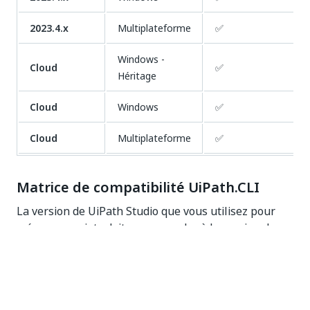
2023.4.x
Multiplateforme
✅
Windows -
Cloud
✅
Héritage
Cloud
Windows
✅
Cloud
Multiplateforme
✅
Matrice de compatibilité UiPath.CLI
La version de UiPath Studio que vous utilisez pour
créer vos projets doit correspondre à la version de
UiPath.CLI. Par exemple, si vous créez des projets à
l'aide d'UiPath Studio 2021.10, vous devez utiliser la
version 21.10 de UiPath.CLI.
Légende
: ✅ - compatible ; ❌ - non compatible.