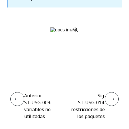
Sí
No
thumb_up
thumb_down
Anterior
Sig.
ST-USG-009:
ST-USG-014:
variables no
restricciones de
utilizadas
los paquetes