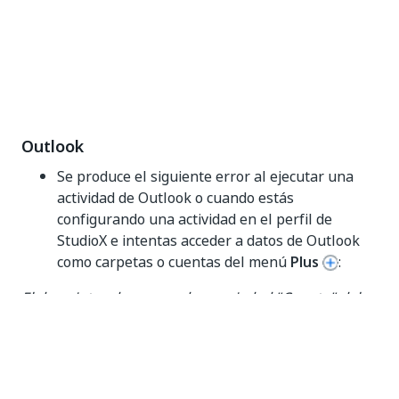
Outlook
Se produce el siguiente error al ejecutar una
actividad de Outlook o cuando estás
configurando una actividad en el perfil de
StudioX e intentas acceder a datos de Outlook
como carpetas o cuentas del menú
Plus
:
El descriptor de acceso de propiedad "Cuenta" del
objeto
'UiPath.Mail.Activities.Business.OutlookApplicationC
ard' lanzó la siguiente excepción: No se puede
convertir el objeto COM de tipo