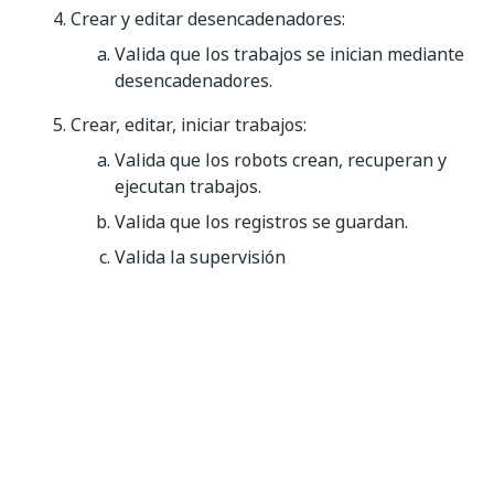
Crear y editar desencadenadores:
Valida que los trabajos se inician mediante
desencadenadores.
Crear, editar, iniciar trabajos:
Valida que los robots crean, recuperan y
ejecutan trabajos.
Valida que los registros se guardan.
Valida la supervisión
Sí
No
thumb_up
thumb_down
Anterior
Sig.
Actualización
Modelado de la