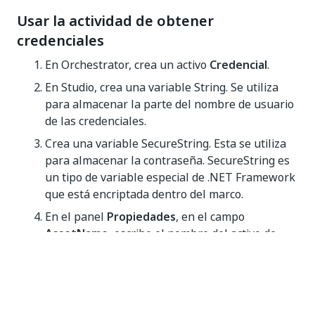
Usar la actividad de obtener
credenciales
En Orchestrator, crea un activo
Credencial
.
En Studio, crea una variable String. Se utiliza
para almacenar la parte del nombre de usuario
de las credenciales.
Crea una variable SecureString. Esta se utiliza
para almacenar la contraseña. SecureString es
un tipo de variable especial de .NET Framework
que está encriptada dentro del marco.
En el panel
Propiedades
, en el campo
AssetName
, escribe el nombre del activo de
credenciales, tal como está en Orchestrator, y
colócalo entre comillas. Por ejemplo,
.
"amazon_login"
En el panel
Propiedades
, en el campo