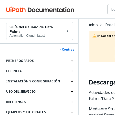
Open
Inicio
Data 
Dropd
Guía del usuario de Data
to
Fabric
choos
Automation Cloud
·
latest
Importante :
produc
- Contraer
PRIMEROS PASOS
LICENCIA
Descarga
INSTALACIÓN Y CONFIGURACIÓN
USO DEL SERVICIO
Actividades d
Fabric/Data S
REFERENCIA
Mediante Stud
EJEMPLOS Y TUTORIALES