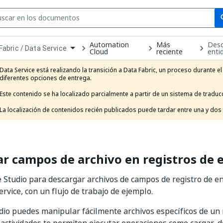
Se
se
Automation
Más
Desc
Fabric / Data Service
Cloud
reciente
enti
own
e
Data Service está realizando la transición a Data Fabric, un proceso durante e
t
diferentes opciones de entrega.

Este contenido se ha localizado parcialmente a partir de un sistema de traducc
La localización de contenidos recién publicados puede tardar entre una y dos
r campos de archivo en registros de 
e Studio para descargar archivos de campos de registro de e
ervice, con un flujo de trabajo de ejemplo.
io puedes manipular fácilmente archivos específicos de un 