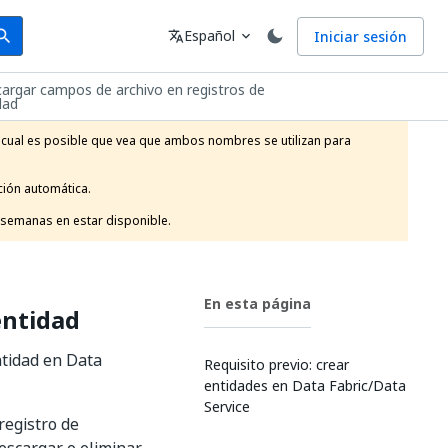
arch
Idioma
Español
Iniciar sesión
arch
translate
expand_more
argar campos de archivo en registros de
dad
l cual es posible que vea que ambos nombres se utilizan para 
ión automática.

 semanas en estar disponible.
En esta página
entidad
ntidad en Data
Requisito previo: crear
entidades en Data Fabric/Data
Service
registro de