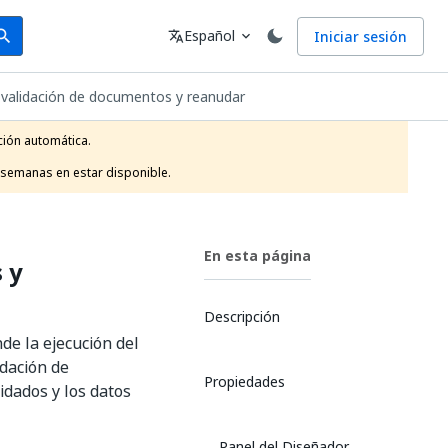
arch
Idioma
Español
Iniciar sesión
arch
translate
expand_more
e validación de documentos y reanudar
ión automática.

 semanas en estar disponible.
En esta página
 y
Descripción
e la ejecución del
idación de
Propiedades
idados y los datos
Panel del Diseñador