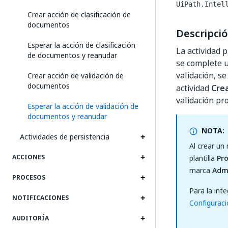
UiPath.Intel
Crear acción de clasificación de
documentos
Descripci
Esperar la acción de clasificación
La actividad 
de documentos y reanudar
se complete u
validación, s
Crear acción de validación de
documentos
actividad
Crea
validación pr
Esperar la acción de validación de
documentos y reanudar
NOTA:
Actividades de persistencia
Al crear un
ACCIONES
plantilla
Pr
marca
Admi
PROCESOS
Para la int
NOTIFICACIONES
Configurac
AUDITORÍA