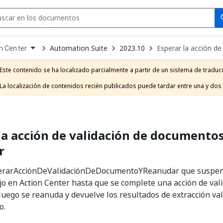
Se
se
Automation Suite
2023.10
Esperar la acción d
n Center
own
e
Este contenido se ha localizado parcialmente a partir de un sistema de traducc
t
La localización de contenidos recién publicados puede tardar entre una y dos
la acción de validación de documentos
r
perarAcciónDeValidaciónDeDocumentoYReanudar que suspend
ajo en Action Center hasta que se complete una acción de val
uego se reanuda y devuelve los resultados de extracción val
o.