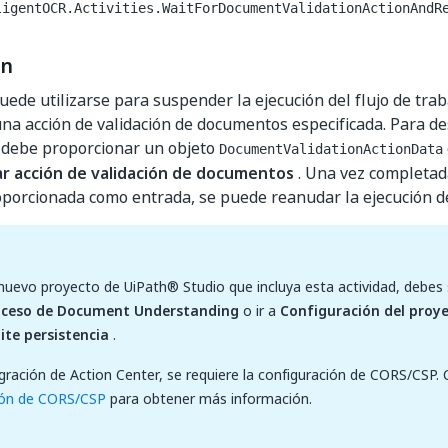
ligentOCR.Activities.WaitForDocumentValidationActionAndR
ón
puede utilizarse para suspender la ejecución del flujo de tra
na acción de validación de documentos especificada. Para de
e debe proporcionar un objeto
DocumentValidationActionData
r acción de validación de documentos
. Una vez completada
oporcionada como entrada, se puede reanudar la ejecución del
 nuevo proyecto de UiPath® Studio que incluya esta actividad, debes 
oceso de Document Understanding
o ir a
Configuración del proy
te persistencia
.
egración de Action Center, se requiere la configuración de CORS/CSP.
ión de CORS/CSP
para obtener más información.