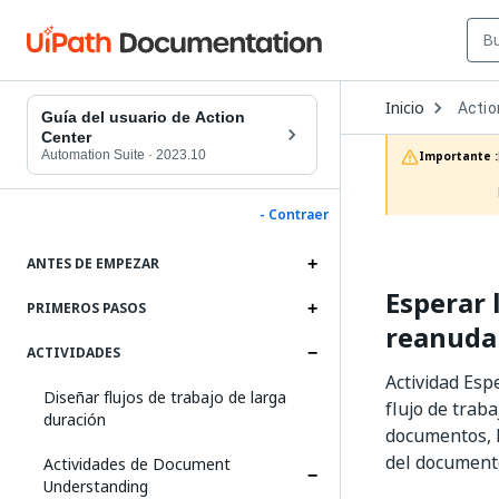
Open
Inicio
Actio
Dropd
Guía del usuario de Action
to
Center
choos
Automation Suite
·
2023.10
Importante :
produc
- Contraer
ANTES DE EMPEZAR
Esperar 
PRIMEROS PASOS
reanuda
ACTIVIDADES
Actividad Es
Diseñar flujos de trabajo de larga
flujo de trab
duración
documentos, l
del document
Actividades de Document
Understanding