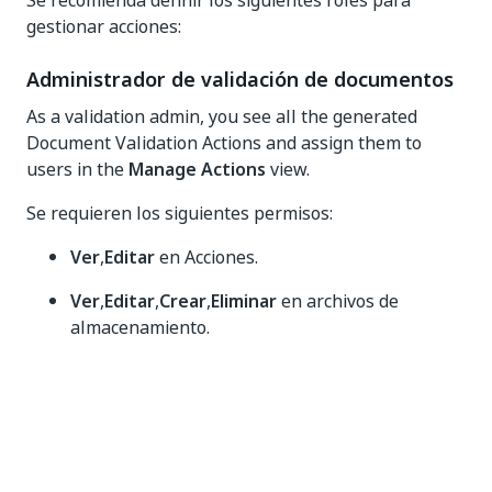
Se recomienda definir los siguientes roles para
gestionar acciones:
Administrador de validación de documentos
As a validation admin, you see all the generated
Document Validation Actions and assign them to
users in the
Manage Actions
view.
Se requieren los siguientes permisos:
Ver
,
Editar
en Acciones.
Ver
,
Editar
,
Crear
,
Eliminar
en archivos de
almacenamiento.
View
on Storage Buckets.
Ver
,
Editar
,
Crear
en Asignaciones de acciones.
Ver
,
Editar
,
Crear
en catálogos de acciones.