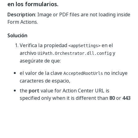
en los formularios.
Description
: Image or PDF files are not loading inside
Form Actions.
Solución
Verifica la propiedad
en el
<appSettings>
archivo
y
UiPath.Orchestrator.dll.config
asegúrate de que:
el valor de la clave
no incluye
AcceptedRootUrls
caracteres de espacio,
the
port
value for Action Center URL is
specified only when it is different than
80
or
443
(default ports).
Action Center no se carga, debido al código
de respuesta 404