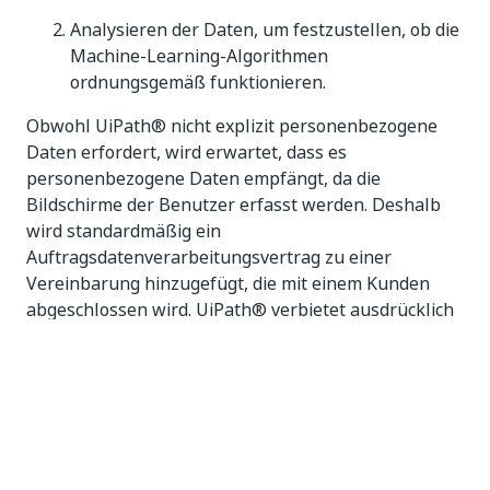
Analysieren der Daten, um festzustellen, ob die
Machine-Learning-Algorithmen
ordnungsgemäß funktionieren.
Obwohl UiPath® nicht explizit personenbezogene
Daten erfordert, wird erwartet, dass es
personenbezogene Daten empfängt, da die
Bildschirme der Benutzer erfasst werden. Deshalb
wird standardmäßig ein
Auftragsdatenverarbeitungsvertrag zu einer
Vereinbarung hinzugefügt, die mit einem Kunden
abgeschlossen wird. UiPath® verbietet ausdrücklich
die Verarbeitung von Gesundheitsinformationen und
Kreditkarteinformationen.
Die Administratorkonsole-Plattformkomponente
ermöglicht die Kontrolle, die Löschung oder den
Zugriff auf die Daten durch den Kunden und sie
ermöglicht auch die Identifizierung von Daten, die