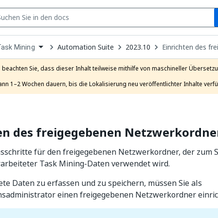
S
pen
Automation Suite
2023.10
Einrichten des f
Task Mining
ropdown
o
hoose
e beachten Sie, dass dieser Inhalt teilweise mithilfe von maschineller Übersetzun
roduct
ann 1–2 Wochen dauern, bis die Lokalisierung neu veröffentlichter Inhalte verfü
ten des freigegebenen Netzwerkordne
nsschritte für den freigegebenen Netzwerkordner, der zum
rarbeiteter Task Mining-Daten verwendet wird.
te Daten zu erfassen und zu speichern, müssen Sie als
administrator einen freigegebenen Netzwerkordner einric