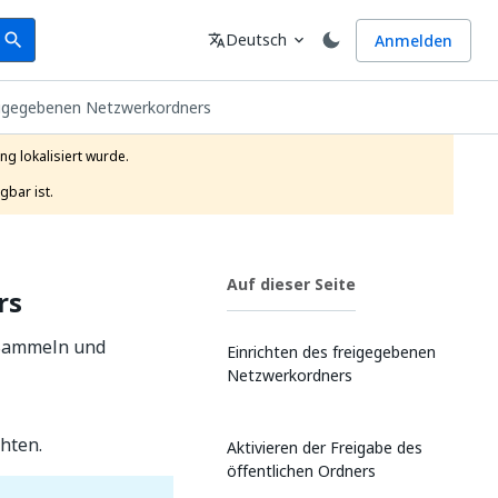
earch
Sprache
Deutsch
Anmelden
search
translate
expand_more
reigegebenen Netzwerkordners
g lokalisiert wurde.

gbar ist.
Auf dieser Seite
rs
 Sammeln und
Einrichten des freigegebenen
Netzwerkordners
hten.
Aktivieren der Freigabe des
öffentlichen Ordners