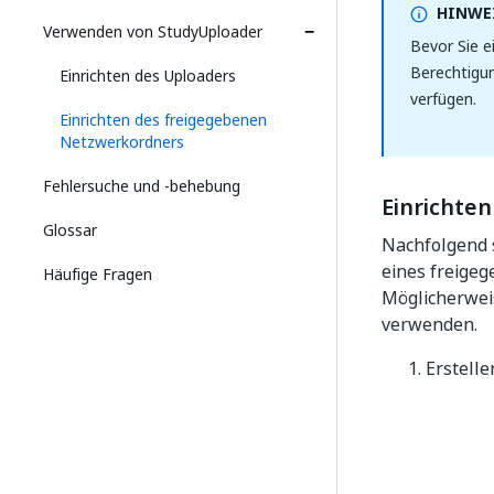
HINWEI
Verwenden von StudyUploader
Bevor Sie e
Berechtigun
Einrichten des Uploaders
verfügen.
Einrichten des freigegebenen
Netzwerkordners
Fehlersuche und ‑behebung
Einrichte
Glossar
Nachfolgend s
eines freigeg
Häufige Fragen
Möglicherwei
verwenden.
Erstelle