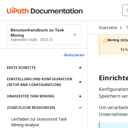
O
Startseite
D
Benutzerhandbuch zu Task
t
Mining
c
Automation Suite
·
2023.10
Bitt
Wichtig :
p
Es k
- Reduzieren
ERSTE SCHRITTE
Einrich
EINSTELLUNG UND KONFIGURATION
(SETUP AND CONFIGURATION)
Konfiguratio
Speichern ve
UNASSISTED TASK MINING
Um verarbeite
ZUSÄTZLICHE RESSOURCEN
Unternehmens
Leitfaden zur Unassisted Task
Mining-Analyse