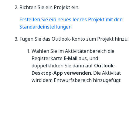
Richten Sie ein Projekt ein.
Erstellen Sie ein neues leeres Projekt mit den
Standardeinstellungen
.
Fügen Sie das Outlook-Konto zum Projekt hinzu.
Wählen Sie im Aktivitätenbereich die
Registerkarte
E-Mail
aus, und
doppelklicken Sie dann auf
Outlook-
Desktop-App verwenden
. Die Aktivität
wird dem Entwurfsbereich hinzugefügt.
In der Aktivität ist das Standard-E-Mail-
Konto bereits im Feld
Konto
ausgewählt.
Wenn Sie ein anderes Konto verwenden
möchten, wählen Sie es im Dropdown-
Menü aus.
Lassen Sie im Feld
Referenzieren als
den