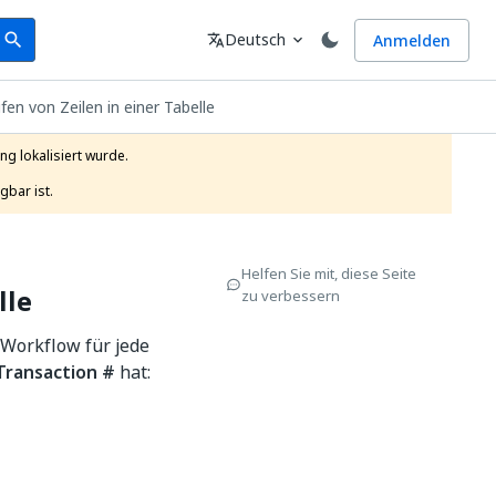
earch
Sprache
Deutsch
Anmelden
search
translate
expand_more
fen von Zeilen in einer Tabelle
g lokalisiert wurde.

gbar ist.
Helfen Sie mit, diese Seite
lle
zu verbessern
 Workflow für jede
Transaction #
hat: