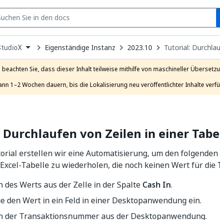
S
pen
Eigenständige Instanz
2023.10
Tutorial: Durchlau
StudioX
ropdown
o
hoose
e beachten Sie, dass dieser Inhalt teilweise mithilfe von maschineller Übersetzun
roduct
ann 1–2 Wochen dauern, bis die Lokalisierung neu veröffentlichter Inhalte verfü
: Durchlaufen von Zeilen in einer Tabe
orial erstellen wir eine Automatisierung, um den folgenden
r Excel-Tabelle zu wiederholen, die noch keinen Wert für die
 des Werts aus der Zelle in der Spalte
Cash In
.
e den Wert in ein Feld in einer Desktopanwendung ein.
n der Transaktionsnummer aus der Desktopanwendung.