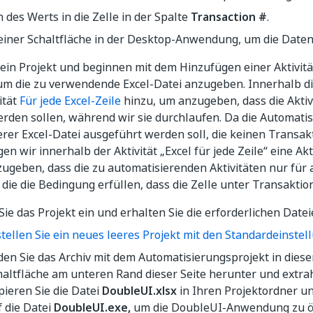
 des Werts in die Zelle in der Spalte
Transaction #
.
 einer Schaltfläche in der Desktop-Anwendung, um die Daten
 ein Projekt und beginnen mit dem Hinzufügen einer Aktivit
um die zu verwendende Excel-Datei anzugeben. Innerhalb die
ität
Für jede Excel-Zeile
hinzu, um anzugeben, dass die Aktivi
rden sollen, während wir sie durchlaufen. Da die Automatis
serer Excel-Datei ausgeführt werden soll, die keinen Tran
en wir innerhalb der Aktivität „Excel für jede Zeile“ eine Akt
ugeben, dass die zu automatisierenden Aktivitäten nur für
 die die Bedingung erfüllen, dass die Zelle unter Transaktions
Sie das Projekt ein und erhalten Sie die erforderlichen Datei
stellen Sie ein neues leeres Projekt mit den Standardeinste
den Sie das Archiv mit dem Automatisierungsprojekt in diese
haltfläche am unteren Rand dieser Seite herunter und extrah
pieren Sie die Datei
DoubleUI.xlsx
in Ihren Projektordner un
f die Datei
DoubleUI.exe,
um die DoubleUI-Anwendung zu ö