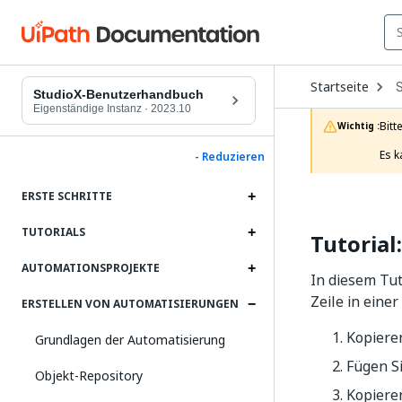
O
Startseite
D
StudioX-Benutzerhandbuch
t
Eigenständige Instanz
·
2023.10
c
Bitt
Wichtig :
p
Es k
- Reduzieren
ERSTE SCHRITTE
TUTORIALS
Tutorial
AUTOMATIONSPROJEKTE
In diesem Tut
Zeile in eine
ERSTELLEN VON AUTOMATISIERUNGEN
Kopieren
Grundlagen der Automatisierung
Fügen Si
Objekt-Repository
Kopiere