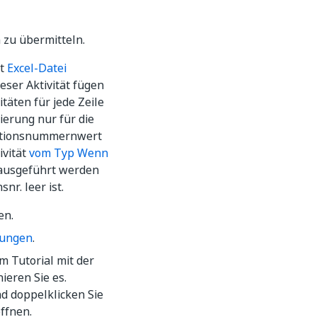
 zu übermitteln.
ät
Excel-Datei
ser Aktivität fügen
täten für jede Zeile
ierung nur für die
saktionsnummernwert
ivität
vom Typ Wenn
 ausgeführt werden
nr. leer ist.
en.
llungen
.
m Tutorial mit der
ieren Sie es.
d doppelklicken Sie
ffnen.