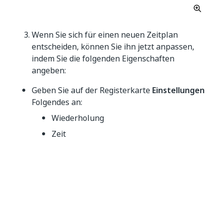
Wenn Sie sich für einen neuen Zeitplan
entscheiden, können Sie ihn jetzt anpassen,
indem Sie die folgenden Eigenschaften
angeben:
Geben Sie auf der Registerkarte
Einstellungen
Folgendes an:
Wiederholung
Zeit
Ziel (Destination)
E-Mail-, SFTP-, Amazon S3- oder
Webhook-Adresse/-URL
Format
Geben Sie auf der Registerkarte
Filter