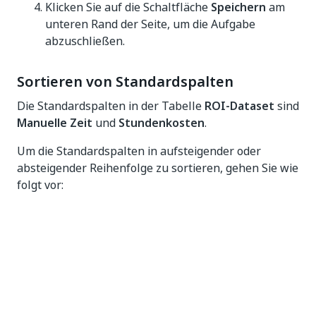
Klicken Sie auf die Schaltfläche
Speichern
am
unteren Rand der Seite, um die Aufgabe
abzuschließen.
Sortieren von Standardspalten
Die Standardspalten in der Tabelle
ROI-Dataset
sind
Manuelle Zeit
und
Stundenkosten
.
Um die Standardspalten in aufsteigender oder
absteigender Reihenfolge zu sortieren, gehen Sie wie
folgt vor:
Klicken Sie auf den Spaltennamen.
Wenn die Spalte nach absteigender Reihenfolge
sortiert wird, zeigt der Pfeil neben dem
Spaltennamen nach unten.
Um die Spalte in aufsteigender Reihenfolge zu
sortieren, klicken Sie erneut auf den