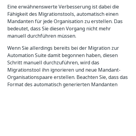
Eine erwähnenswerte Verbesserung ist dabei die
Fähigkeit des Migrationstools, automatisch einen
Mandanten für jede Organisation zu erstellen. Das
bedeutet, dass Sie diesen Vorgang nicht mehr
manuell durchführen müssen.
Wenn Sie allerdings bereits bei der Migration zur
Automation Suite damit begonnen haben, diesen
Schritt manuell durchzuführen, wird das
Migrationstool ihn ignorieren und neue Mandant-
Organisationspaare erstellen. Beachten Sie, dass das
Format des automatisch generierten Mandanten
ist, wobei
für die ersten
tenant_xxxxxxxx
xxxxxxxx
acht Zeichen der Automation Suite Organisations-ID
steht.
Außerdem müssen Sie die ID des Mandanten beim
Zusammenführen der Organisationen nicht mehr
angeben.