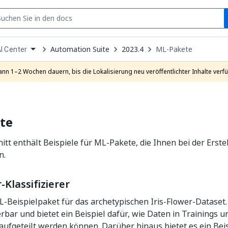
S
pen
Automation Suite
2023.4
ML-Pakete
I Center
ropdown
o
hoose
ann 1–2 Wochen dauern, bis die Lokalisierung neu veröffentlichter Inhalte verfü
roduct
te
itt enthält Beispiele für ML-Pakete, die Ihnen bei der Erste
n.
-Klassifizierer
ML-Beispielpaket für das archetypischen Iris-Flower-Dataset
erbar und bietet ein Beispiel dafür, wie Daten in Trainings u
aufgeteilt werden können. Darüber hinaus bietet es ein Bei