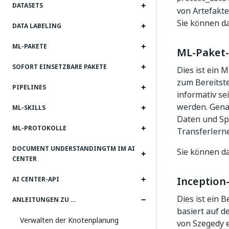
DATASETS
von Artefakte
Sie können d
DATA LABELING
ML-PAKETE
ML-Paket-
SOFORT EINSETZBARE PAKETE
Dies ist ein 
zum Bereitstel
PIPELINES
informativ se
werden. Gena
ML-SKILLS
Daten und Spe
ML-PROTOKOLLE
Transferlerne
DOCUMENT UNDERSTANDINGTM IM AI
Sie können da
CENTER
Inception-
AI CENTER-API
Dies ist ein B
ANLEITUNGEN ZU …
basiert auf d
Verwalten der Knotenplanung
von Szegedy e