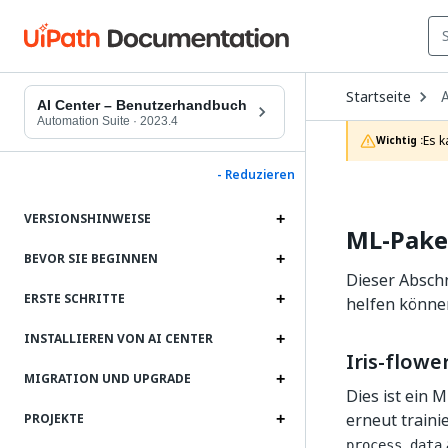
O
Startseite
A
D
AI Center – Benutzerhandbuch
t
Automation Suite
·
2023.4
c
Es k
Wichtig :
p
- Reduzieren
VERSIONSHINWEISE
ML-Pake
BEVOR SIE BEGINNEN
Dieser Abschn
ERSTE SCHRITTE
helfen könne
INSTALLIEREN VON AI CENTER
Iris-flower
MIGRATION UND UPGRADE
Dies ist ein 
erneut traini
PROJEKTE
process_data