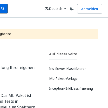
earch
Sprache
Deutsch
Anmelden
search
translate
expand_more
gbar ist.
Auf dieser Seite
llung Ihrer eigenen
Iris-flower-Klassifizierer
ML-Paket-Vorlage
Inception-Bildklassifizierung
. Das ML-Paket ist
nd Tests in
spiel zum Speichern