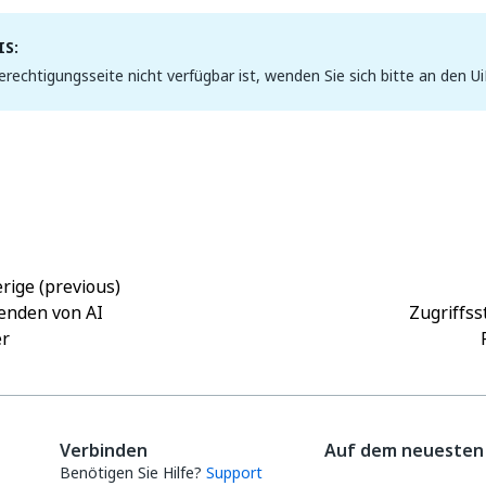
S:
rechtigungsseite nicht verfügbar ist, wenden Sie sich bitte an
den U
Ja
Nein
thumb_up
thumb_down
rige (previous)
enden von AI
Zugriffs
er
Verbinden
Auf dem neuesten 
Benötigen Sie Hilfe?
Support