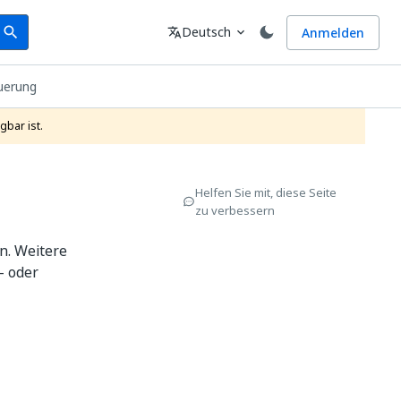
earch
Sprache
Deutsch
Anmelden
search
translate
expand_more
euerung
gbar ist.
Helfen Sie mit, diese Seite
zu verbessern
n. Weitere
- oder