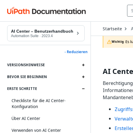
O
Startseite
A
D
AI Center – Benutzerhandbuch
t
Automation Suite
·
2023.4
c
Es k
Wichtig :
p
- Reduzieren
VERSIONSHINWEISE
AI Cent
BEVOR SIE BEGINNEN
Berechtigung
ERSTE SCHRITTE
Informatione
Mandantenebe
Checkliste für die AI Center-
Konfiguration
Zugriff
Über AI Center
Verwalt
Erstell
Verwenden von AI Center