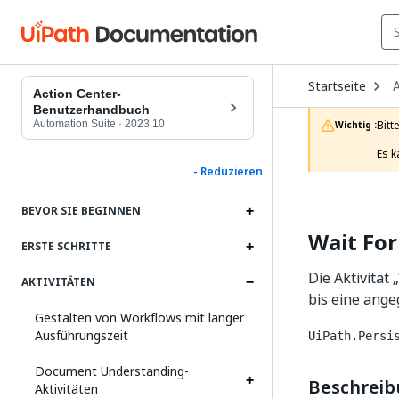
O
Startseite
A
D
Action Center-
t
Benutzerhandbuch
c
Automation Suite
·
2023.10
Bitt
Wichtig :
p
Es k
- Reduzieren
BEVOR SIE BEGINNEN
Wait For
ERSTE SCHRITTE
Die Aktivität
AKTIVITÄTEN
bis eine ang
Gestalten von Workflows mit langer
Ausführungszeit
UiPath.Persi
Document Understanding-
Beschrei
Aktivitäten