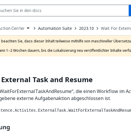
S
pen
Automation Suite
2023.10
Wait For Exter
ction Center
ropdown
o
hoose
e beachten Sie, dass dieser Inhalt teilweise mithilfe von maschineller Übersetzun
roduct
ann 1–2 Wochen dauern, bis die Lokalisierung neu veröffentlichter Inhalte verfü
 External Task and Resume
 „WaitForExternalTaskAndResume“, die einen Workflow im Ac
egebene externe Aufgabenaktion abgeschlossen ist.
stence.Activites.ExternalTask.WaitForExternalTaskAndResu
bung