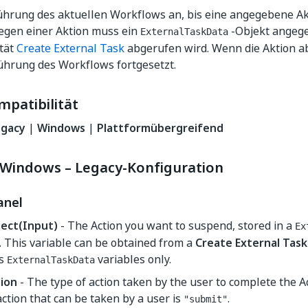
führung des aktuellen Workflows an, bis eine angegebene A
legen einer Aktion muss ein
-Objekt angeg
ExternalTaskData
ität
Create External Task
abgerufen wird. Wenn die Aktion ab
ührung des Workflows fortgesetzt.
mpatibilität
egacy
|
Windows
|
Plattformübergreifend
Windows – Legacy-Konfiguration
anel
ect(Input)
- The Action you want to suspend, stored in a
Ex
. This variable can be obtained from a
Create External Task
ts
variables only.
ExternalTaskData
ion
- The type of action taken by the user to complete the A
action that can be taken by a user is
.
"submit"