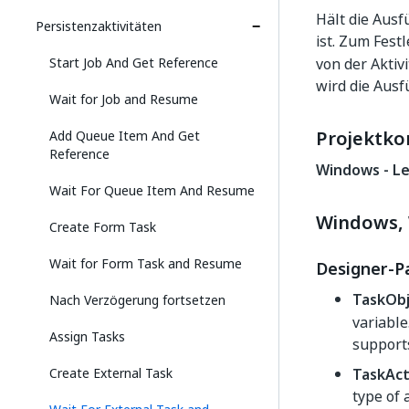
Hält die Aus
Persistenzaktivitäten
ist. Zum Fest
Start Job And Get Reference
von der Aktiv
wird die Ausf
Wait for Job and Resume
Projektko
Add Queue Item And Get
Reference
Windows - L
Wait For Queue Item And Resume
Windows, 
Create Form Task
Wait for Form Task and Resume
Designer-P
TaskObj
Nach Verzögerung fortsetzen
variable
Assign Tasks
suppor
Create External Task
TaskAct
type of 