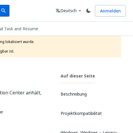
earch
Sprache
Deutsch
Anmelden
search
translate
expand_more
nal Task and Resume
g lokalisiert wurde.

gbar ist.
Auf dieser Seite
tion Center anhält,
Beschreibung
me
Projektkompatibilität
Windows, Windows – Legacy-