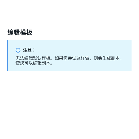
编辑模板
注意：
无法编辑默认模板。如果您尝试这样做，则会生成副本，
使您可以编辑副本。
将鼠标悬停在模板上，通过三点图标或右击模板访问上下
文菜单。
如果要修改模板内容，请选择
“编辑模板”
选项。