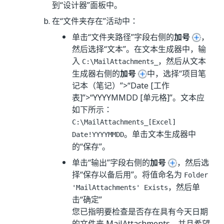
到“设计器”面板中。
在“文件夹存在”活动中：
单击“文件夹路径”字段右侧的
加号
，
然后选择“文本”。在文本生成器中，输
入
，然后从文本
C:\MailAttachments_
生成器右侧的
加号
中，选择“项目笔
记本（笔记）”>“Date [工作
表]”>“YYYYMMDD [单元格]”。文本应
如下所示：
C:\MailAttachments_[Excel]
。单击文本生成器中
Date!YYYYMMDD
的“保存”。
单击“输出”字段右侧的
加号
，然后选
择“保存以备后用”。将值命名为
Folder
，然后单
'MailAttachments' Exists
击“确定”
您已指明要检查是否存在具有今天日期
的文件夹 MailAttachments，并且希望