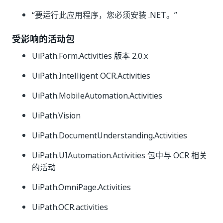
“要运行此应用程序，您必须安装 .NET。”
受影响的活动包
UiPath.Form.Activities 版本 2.0.x
UiPath.Intelligent OCR.Activities
UiPath.MobileAutomation.Activities
UiPath.Vision
UiPath.DocumentUnderstanding.Activities
UiPath.UIAutomation.Activities 包中与 OCR 相关
的活动
UiPath.OmniPage.Activities
UiPath.OCR.activities