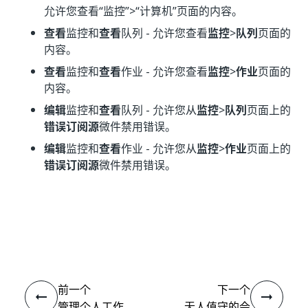
允许您查看“监控”
>“计算机”
页面的内容。
查看
监控和
查看
队列 - 允许您查看
监控
>
队列
页面的
内容。
查看
监控和
查看
作业 - 允许您查看
监控
>
作业
页面的
内容。
编辑
监控和
查看
队列 - 允许您从
监控
>
队列
页面上的
错误订阅源
微件禁用错误。
编辑
监控和
查看
作业 - 允许您从
监控
>
作业
页面上的
错误订阅源
微件禁用错误。
是
否
thumb_up
thumb_down
前一个
下一个
管理个人工作
无人值守的会