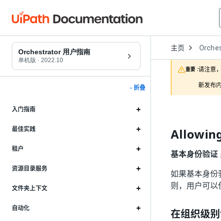
Open
主页
Orches
Dropd
Orchestrator 用户指南
to
单机版
·
2022.10
choose
请注意，
重要 :
product
新发布内
- 折叠
入门指南
最佳实践
Allowing
租户
基本身份验证
资源目录服务
如果基本身份
则，用户可以
文件夹上下文
自动化
在组织级别