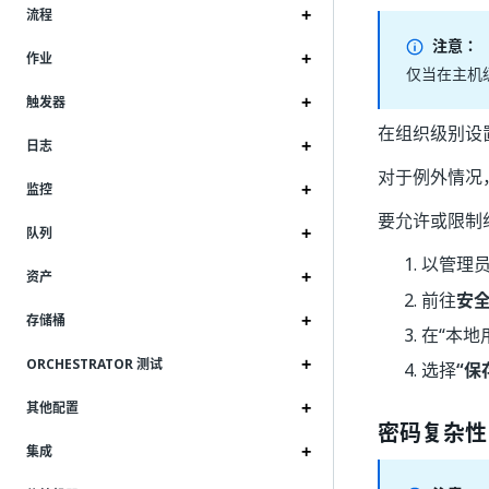
流程
注意：
作业
仅当在主机
触发器
在组织级别设
日志
对于例外情况
监控
要允许或限制
队列
以管理
资产
前往
安
存储桶
在“本地
ORCHESTRATOR 测试
选择
“保
其他配置
密码复杂性
集成