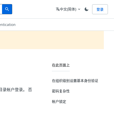
Search
语言
中文(简体)
登录
search
translate
expand_more
entication
在此页面上
在组织级别设置基本身份验证
目录帐户登录。 否
密码复杂性
帐户锁定