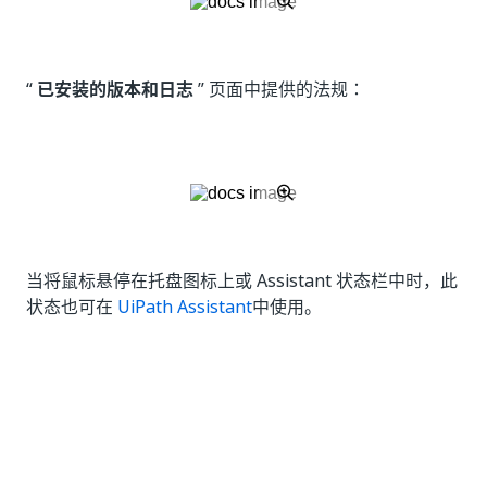
“
已安装的版本和日志
” 页面中提供的法规：
当将鼠标悬停在托盘图标上或 Assistant 状态栏中时，此
状态也可在
UiPath Assistant
中使用。
是
否
thumb_up
thumb_down