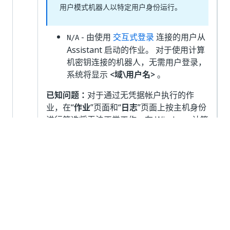
用户模式机器人以特定用户身份运行。
- 由使用
交互式登录
连接的用户从
N/A
Assistant 启动的作业。 对于使用计算
机密钥连接的机器人，无需用户登录，
系统将显示
<域\用户名>
。
已知问题：
对于通过无凭据帐户执行的作
业，在“
作业
”页面和“
日志
”页面上按主机身份
进行筛选将无法正常工作。在 Windows 计算
机上运行作业时，“主机身份”
列将填充机器人
的实际身份 (domain\username)，但按此值
进行筛选不会返回任何作业。在 Linux 计算
机上运行作业时，将以 Root 用户身份执行作
业，但此值不可用于筛选。
作
根据执行位置以及机器人是否模拟用户而定
业
的作业类型：
类