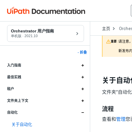
Open
主页
Orches
Dropd
Orchestrator 用户指南
to
单机版
·
2021.10
choose
请注意，
重要 :
product
新发布内
- 折叠
入门指南
最佳实践
关于自动
租户
文件夹“自动化
文件夹上下文
流程
自动化
查看和
管理
您
关于自动化