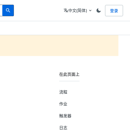
Search
语言
中文(简体)
登录
search
translate
expand_more
在此页面上
流程
作业
触发器
日志