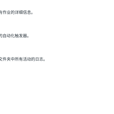
有作业的详细信息。
的自动化触发器。
文件夹中所有活动的日志。
是
否
thumb_up
thumb_down