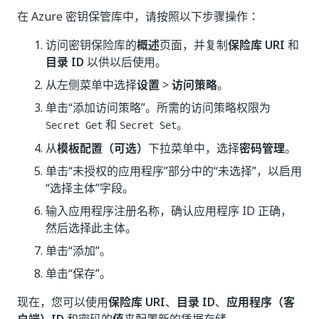
在 Azure 密钥保管库中，请按照以下步骤操作：
访问密钥保险库的
概述
页面，并复制
保险库 URI
和
目录 ID
以供以后使用。
从左侧菜单中选择
设置
>
访问策略
。
单击“添加访问策略”
。所需的访问策略权限为
和
。
Secret Get
Secret Set
从
模板配置（可选）
下拉菜单中，选择
密码管理
。
单击“未授权的应用程序”
部分中的“未选择”
，以启用
“选择主体”
字段。
输入应用程序注册名称，确认应用程序 ID 正确，
然后选择此主体。
单击“添加”
。
单击“保存”
。
现在，您可以使用
保险库 URI
、
目录 ID
、
应用程序（客