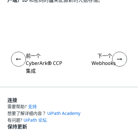
户端）ID
和密码的
值
来配置新的凭据存储。
是
否
thumb_up
thumb_down
前一个
下一个
CyberArk® CCP
Webhooks
集成
连接
需要帮助?
支持
想要了解详细内容？
UiPath Academy
有问题?
UiPath 论坛
保持更新