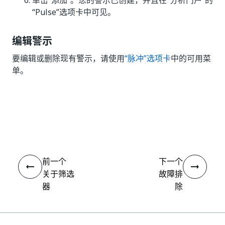
单击“添加”。您的警示已创建，并且在“分析门户”的
“Pulse”选项卡中可见。
编辑警示
要编辑或删除现有警示，请使用
“脉冲”选项卡
中的可用菜
单。
是
否
thumb_up
thumb_down
前一个
下一个
关于筛选
故障排
器
除