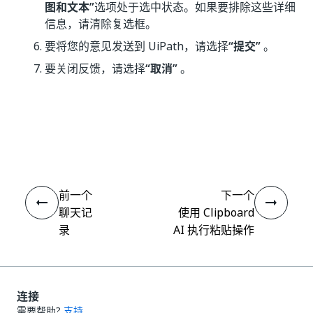
图和文本”
选项处于选中状态。如果要排除这些详细
信息，请清除复选框。
要将您的意见发送到 UiPath，请选择
“提交”
。
要关闭反馈，请选择
“取消”
。
是
否
thumb_up
thumb_down
前一个
下一个
聊天记
使用 Clipboard
录
AI 执行粘贴操作
连接
需要帮助?
支持