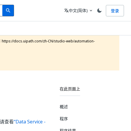
Search
语言
中文(简体)
登录
search
translate
expand_more
ocs.uipath.com/zh-CN/studio-web/automation-
在此页面上
概述
程序
，请查看
“Data Service -
程序结果