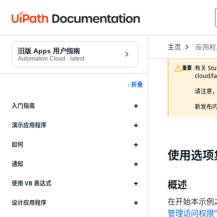
Open
主页
应用程
Dropd
旧版 Apps 用户指南
to
Automation Cloud
·
latest
choose
有关 Stu
重要 :
product
cloud/l
- 折叠
请注意，
入门指南
新发布内
演示应用程序
如何
使用选项
通知
概述
使用 VB 表达式
在开始本示例之
设计应用程序
管理访问权限”