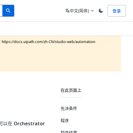
Search
语言
中文(简体)
登录
search
translate
expand_more
ocs.uipath.com/zh-CN/studio-web/automation-
在此页面上
先决条件
程序
可以在
Orchestrator
程序结果