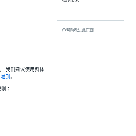
帮助改进此页面
。 我们建议使用斜体
验准则
。
规则：