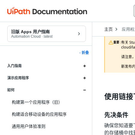
Open
主页
应用程
Dropd
旧版 Apps 用户指南
to
Automation Cloud
·
latest
choose
有关 Stu
重要 :
product
cloud/l
- 折叠
请注意，
入门指南
新发布内
演示应用程序
如何
使用链接
构建第一个应用程序（旧）
先决条件
构建适合移动设备的应用程序
确保您知道要
通用用户体验准则
的存储桶中找