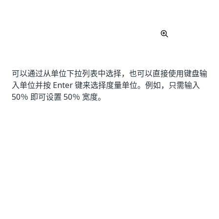
可以通过从单位下拉列表中选择，也可以直接使用键盘输
入单位并按 Enter 键来选择度量单位。例如，只需输入
50％ 即可设置 50％ 宽度。
如果未提供度量单位，则系统默认使用像素 (px)。
自定义字体
您可以通过调整字体系列、字体大小、字体颜色和字体样
式（粗体、斜体和带下划线）属性来更改文本在应用程序
中的显示方式。
您可以通过单击颜色值旁边的箭头，在 RGB、HEX 和
HSL 颜色之间切换。