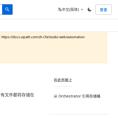
Search
语言
中文(简体)
登录
search
translate
expand_more
ocs.uipath.com/zh-CN/studio-web/automation-
在此页面上
所有文件都将存储在
从 Orchestrator 引用存储桶