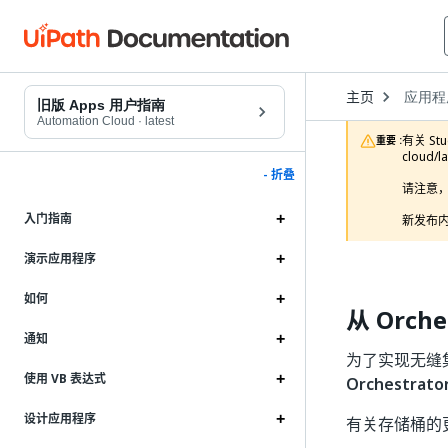
Open
主页
应用程
Dropd
旧版 Apps 用户指南
to
Automation Cloud
·
latest
choose
有关 Stu
重要 :
product
cloud/l
- 折叠
请注意，
入门指南
新发布内
演示应用程序
如何
从 Orch
通知
为了实现无缝
使用 VB 表达式
Orchestrato
设计应用程序
有关存储桶的