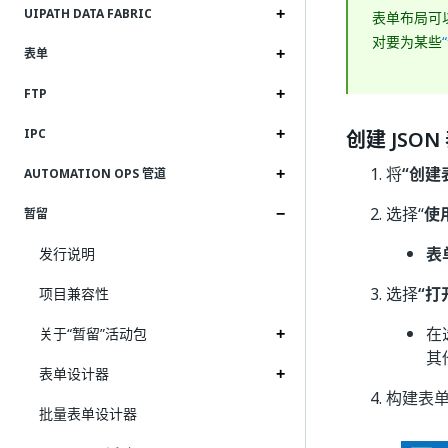
UIPATH DATA FABRIC
表单布局可
对要为某些
表单
FTP
IPC
创建 JSO
将
“创建
AUTOMATION OPS 管道
选择“
使
暂留
表
发行说明
选择
“打
项目兼容性
在
关于“暂留”活动包
其
表单设计器
构建表单
批量表单设计器