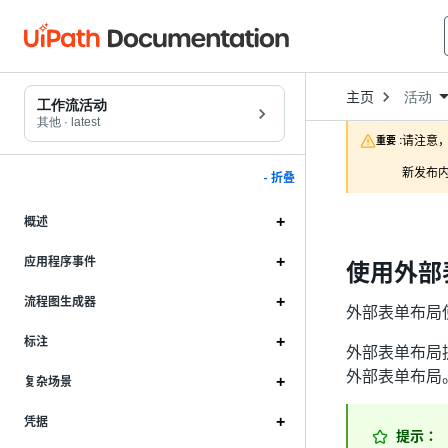
Open
主页
活动
Dropd
工作流活动
to
其他
·
latest
choose
请注意，
重要 :
product
新发布内
- 折叠
概述
应用程序事件
使用外部
流程图生成器
外部表单布局
标注
外部表单布局提
外部表单布局
复杂场景
凭据
提示：