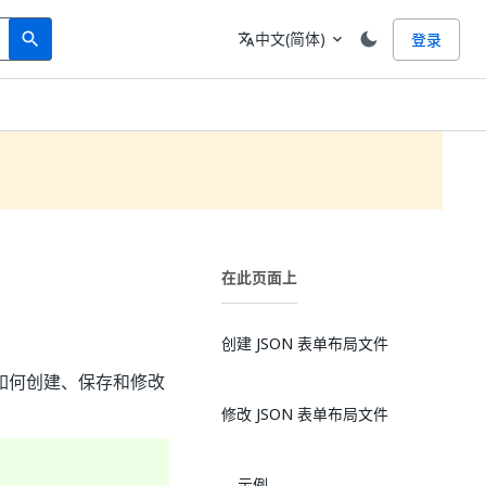
Search
语言
中文(简体)
登录
search
translate
expand_more
在此页面上
创建 JSON 表单布局文件
了如何创建、保存和修改
修改 JSON 表单布局文件
示例