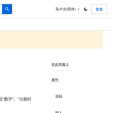
Search
语言
中文(简体)
登录
search
translate
expand_more
在此页面上
属性
目标
“数字”、“日期时
输入