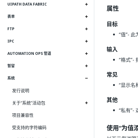
UIPATH DATA FABRIC
属性
表单
目标
FTP
“值”
- 
IPC
输入
AUTOMATION OPS 管道
“格式”
-
暂留
常见
系统
“显示名
发行说明
其他
关于“系统”活动包
“私有”
-
项目兼容性
使用“为值
受支持的字符编码