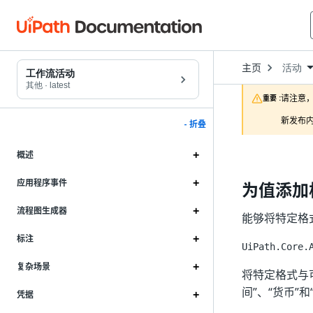
Open
主页
活动
Dropd
工作流活动
to
其他
·
latest
choose
请注意，
重要 :
product
新发布内
- 折叠
概述
应用程序事件
为值添加
流程图生成器
能够将特定格
标注
UiPath.Core.
复杂场景
将特定格式与
间”、“货币”和
凭据