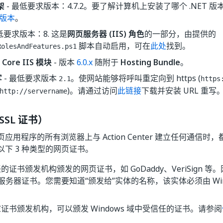
架
- 最低要求版本：4.7.2。要了解计算机上安装了哪个 .NET 
 版本
。
低要求版本：8. 这是
网页服务器 (IIS) 角色
的一部分，由提供的
脚本自动启用，可在
此处
找到。
RolesAndFeatures.ps1
 Core IIS 模块
- 版本
6.0.x
随附于
Hosting Bundle
。
写
- 最低要求版本
。使网站能够将呼叫重定向到 https (
2.1
https
)。请通过访问
此链接
下载并安装 URL 重写
http://servername
SL 证书）
用程序的所有浏览器上与 Action Center 建立任何通信时，都
下 3 种类型的网页证书。
的证书颁发机构颁发的网页证书，如 GoDaddy、VeriSign 
中的服务器证书。您需要知道“颁发给”实体的名称，该实体必须由 Win
。
证书颁发机构，可以颁发 Windows 域中受信任的证书。请参阅