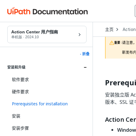
Open
主页
Action
Dropd
Action Center 用户指南
to
单机版
·
2024.10
choose
请注意，
重要 :
product
新发布内
- 折叠
安装和升级
软件要求
Prerequi
硬件要求
安装独立版 Act
版本、SSL 证
Prerequisites for installation
安装
Action C
安装步骤
Windo