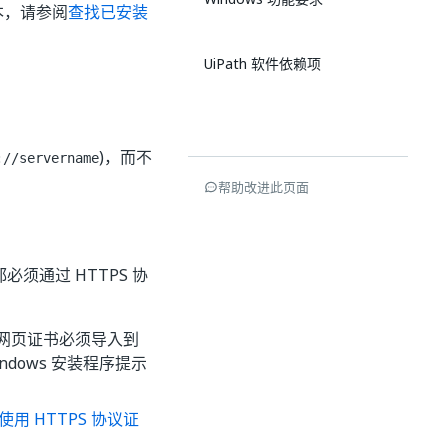
版本，请参阅
查找已安装
UiPath 软件依赖项
)，而不
://servername
。
帮助改进此页面
必须通过 HTTPS 协
等。网页证书必须导入到
dows 安装程序提示
使用 HTTPS 协议证