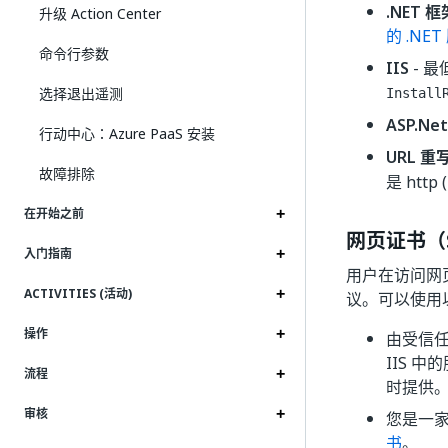
.NET 框
升级 Action Center
的 .NET
命令行参数
IIS
- 最
选择退出遥测
Install
ASP.Net
行动中心：Azure PaaS 安装
URL 重
故障排除
是 http (
在开始之前
网页证书（S
入门指南
用户在访问网页应
ACTIVITIES (活动)
议。可以使用以
操作
由受信任
IIS 
流程
时提供
审核
您是一家
书
。