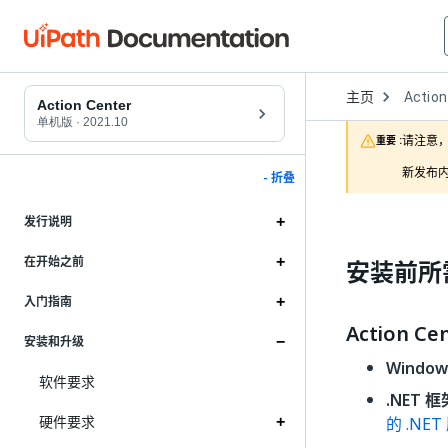
Open
主页
Action
Dropd
Action Center
to
单机版
·
2021.10
choose
请注意，
重要 :
product
新发布内
- 折叠
发行说明
在开始之前
安装前所
入门指南
Action C
安装和升级
Windo
软件要求
.NET 框
硬件要求
的 .NET