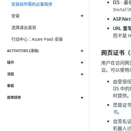
IIS
- 
安装前所需的必备程序
Install
安装
ASP.Net
选择退出遥测
URL 重
而不是 H
行动中心：Azure PaaS 安装
ACTIVITIES (活动)
网页证书（S
用户在访问网页应
操作
议。可以使用以
流程
由受信任
审核
IIS 
时提供
故障排除
您是证书
书
。
自签名
机器人