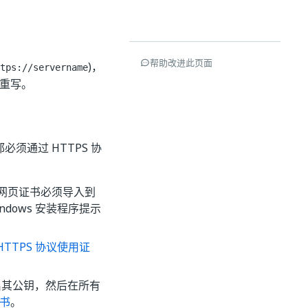
。
帮助改进此页面
)，
tps://servername
 重写。
必须通过 HTTPS 协
等。网页证书必须导入到
dows 安装程序提示
HTTPS 协议使用证
出其公钥，然后在所有
证书
。