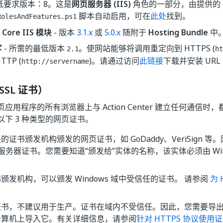
最低要求版本：8。这是
网页服务器 (IIS)
角色的一部分，由提供的
脚本自动启用，可在
此处
找到。
RolesAndFeatures.ps1
 Core IIS 模块
- 版本
3.1.x
或
5.0.x
随附于
Hosting Bundle
中
写
- 所需的最低版本
。使网站能够将调用重定向到 HTTPS (
2.1
ht
TTP (
)。请通过访问
此链接
下载并安装 URL
http://servername
SL 证书）
用程序的所有浏览器上与 Action Center 建立任何通信时，都
下 3 种类型的网页证书。
的证书颁发机构颁发的网页证书，如 GoDaddy、VeriSign 
中的服务器证书。您需要知道“颁发给”实体的名称，该实体必须由 Win
。
颁发机构，可以颁发 Windows 域中受信任的证书。 请参阅
为 
证书，不建议用于生产。证书在域内不受信任。因此，您需要导
计算机上导入它。有关详细信息，请参阅
针对 HTTPS 协议使用