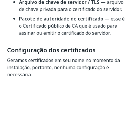
Arquivo de chave de servidor / TLS
— arquivo
de chave privada para o certificado do servidor.
Pacote de autoridade de certificado
— esse é
o Certificado público de CA que é usado para
assinar ou emitir o certificado do servidor.
Configuração dos certificados
Geramos certificados em seu nome no momento da
instalação, portanto, nenhuma configuração é
necessária.
Eles têm um ciclo de vida de 90 dias, portanto, você
precisa atualizá-los dentro desse período. No
entanto, recomendamos que você atualize esses
certificados assim que a instalação for concluída.
Atualizando certificados de cluster