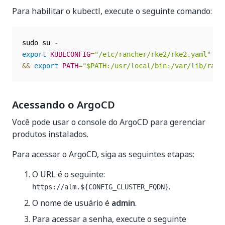
Para habilitar o kubectl, execute o seguinte comando:
sudo su 
-
export
KUBECONFIG
=
"/etc/rancher/rke2/rke2.yaml"
 \
)
&&
export
PATH
=
"$PATH:/usr/local/bin:/var/lib/ranc
Acessando o ArgoCD
Você pode usar o console do ArgoCD para gerenciar
produtos instalados.
Para acessar o ArgoCD, siga as seguintes etapas:
O URL é o seguinte:
.
https://alm.${CONFIG_CLUSTER_FQDN}
O nome de usuário é
admin
.
Para acessar a senha, execute o seguinte