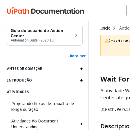
Open
Início
Actio
Dropd
Guia do usuário do Action
to
Center
choos
Automation Suite
·
2023.10
Importante :
produc
- Recolher
ANTES DE COMEÇAR
Wait For
INTRODUÇÃO
A atividade 
ATIVIDADES
Center até qu
Projetando fluxos de trabalho de
longa duração
UiPath.Persi
Atividades do Document
Descripti
Understanding