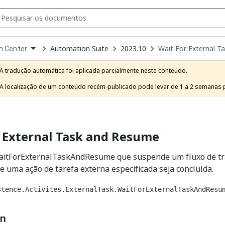
Automation Suite
2023.10
Wait For External 
n Center
own
e
A tradução automática foi aplicada parcialmente neste conteúdo.

t
A localização de um conteúdo recém-publicado pode levar de 1 a 2 semanas pa
 External Task and Resume
WaitForExternalTaskAndResume que suspende um fluxo de tr
e uma ação de tarefa externa especificada seja concluída.
stence.Activites.ExternalTask.WaitForExternalTaskAndResu
on