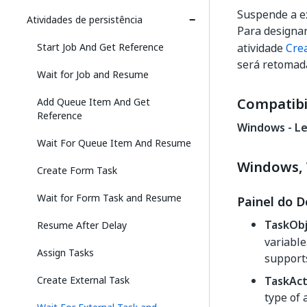
Suspende a ex
Atividades de persistência
Para designa
Start Job And Get Reference
atividade
Cre
será retomad
Wait for Job and Resume
Compatibi
Add Queue Item And Get
Reference
Windows - L
Wait For Queue Item And Resume
Windows, 
Create Form Task
Wait for Form Task and Resume
Painel do D
TaskObj
Resume After Delay
variable
Assign Tasks
suppor
Create External Task
TaskAct
type of 