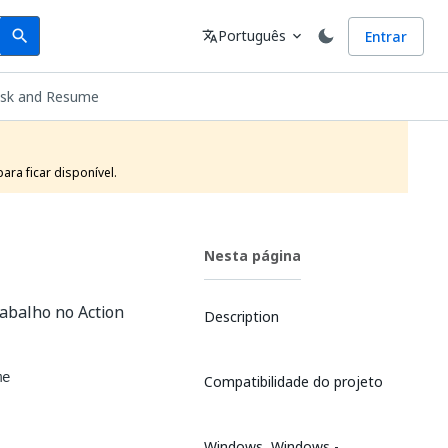
Search
Idioma
Português
Entrar
search
translate
expand_more
Task and Resume
ra ficar disponível.
Nesta página
abalho no Action
Description
me
Compatibilidade do projeto
Windows, Windows -