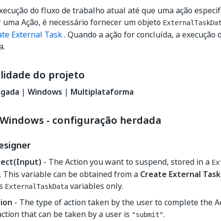
ecução do fluxo de trabalho atual até que uma ação especifi
r uma Ação, é necessário fornecer um objeto
ExternalTaskDa
ate External Task
. Quando a ação for concluída, a execução 
a.
lidade do projeto
egada
|
Windows
|
Multiplataforma
Windows - configuração herdada
esigner
ect(Input)
- The Action you want to suspend, stored in a
Ex
. This variable can be obtained from a
Create External Task
ts
variables only.
ExternalTaskData
ion
- The type of action taken by the user to complete the A
action that can be taken by a user is
.
"submit"