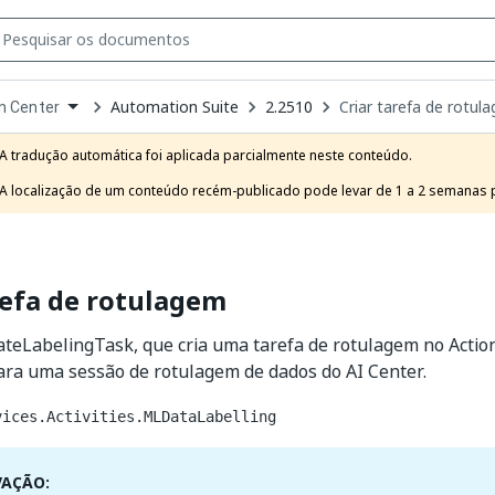
Automation Suite
2.2510
Criar tarefa de rotul
n Center
own
e
A tradução automática foi aplicada parcialmente neste conteúdo.

t
A localização de um conteúdo recém-publicado pode levar de 1 a 2 semanas pa
refa de rotulagem
ateLabelingTask, que cria uma tarefa de rotulagem no Actio
ara uma sessão de rotulagem de dados do AI Center.
vices.Activities.MLDataLabelling
VAÇÃO: