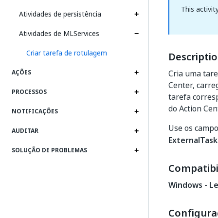
This activit
Atividades de persistência
Atividades de MLServices
Criar tarefa de rotulagem
Descripti
Cria uma tare
AÇÕES
Center, carre
PROCESSOS
tarefa corre
do Action Cen
NOTIFICAÇÕES
Use os camp
AUDITAR
ExternalTas
SOLUÇÃO DE PROBLEMAS
Compatibi
Windows - L
Configura