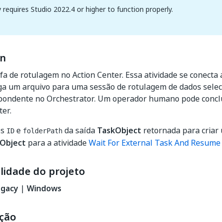
y requires Studio 2022.4 or higher to function properly.
on
fa de rotulagem no Action Center. Essa atividade se conecta 
ga um arquivo para uma sessão de rotulagem de dados selec
spondente no Orchestrator. Um operador humano pode conclu
ter.
os
e
da saída
TaskObject
retornada para criar
ID
folderPath
kObject
para a atividade
Wait For External Task And Resume
lidade do projeto
egacy
|
Windows
ção