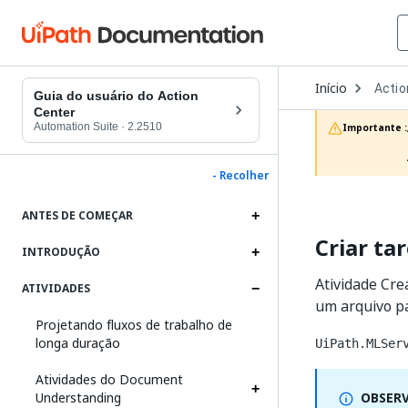
Open
Início
Actio
Dropd
Guia do usuário do Action
to
Center
choos
Automation Suite
·
2.2510
Importante :
produc
- Recolher
ANTES DE COMEÇAR
Criar ta
INTRODUÇÃO
Atividade Cre
ATIVIDADES
um arquivo p
Projetando fluxos de trabalho de
longa duração
UiPath.MLSer
Atividades do Document
Understanding
OBSER