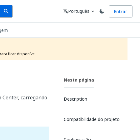
Search
Idioma
Português
Entrar
search
translate
expand_more
agem
ra ficar disponível.
Nesta página
n Center, carregando
Description
Compatibilidade do projeto
Configuração