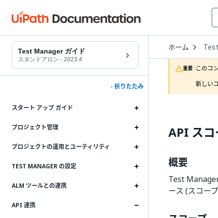
Open
ホーム
Tes
Drop
Test Manager ガイド
to
スタンドアロン
·
2023.4
choo
このコ
重要 :
produ
新しいコ
- 折りたたみ
スタート アップ ガイド
プロジェクト管理
API ス
プロジェクトの運用とユーティリティ
概要
TEST MANAGER の設定
Test Manage
ALM ツールとの連携
ース (スコー
API 連携