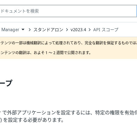
スタンドアロン
v2023.4
API スコープ
t Manager
down
se
ンテンツの一部は機械翻訳によって処理されており、完全な翻訳を保証するものではあ
ct
ンテンツの翻訳は、およそ 1 ～ 2 週間で公開されます。
コープ
r
で外部アプリケーションを設定するには、特定の権限を有効化す
プ) を設定する必要があります。