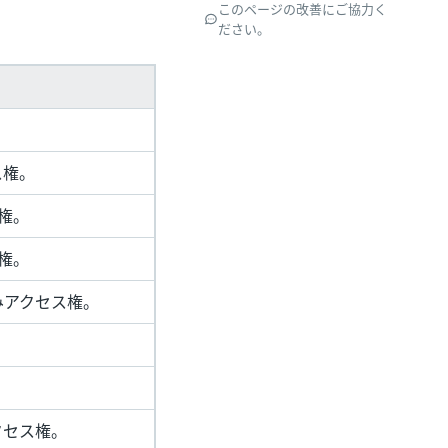
このページの改善にご協力く
ださい。
ス権。
権。
権。
みアクセス権。
クセス権。