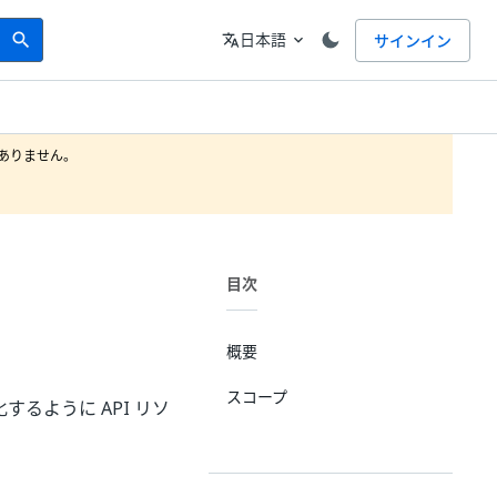
Search
言語
日本語
サインイン
search
translate
expand_more
りません。

目次
概要
スコープ
るように API リソ