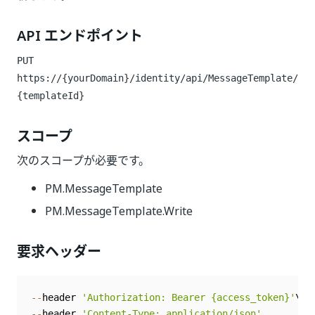
API エンドポイント
PUT
https://{yourDomain}/identity/api/MessageTemplate/
{templateId}
スコープ
次のスコープが必要です。
PM.MessageTemplate
PM.MessageTemplate.Write
要求ヘッダー
--
header 
'Authorization: Bearer {access_token}'
--
header 
'Content-Type: application/json'