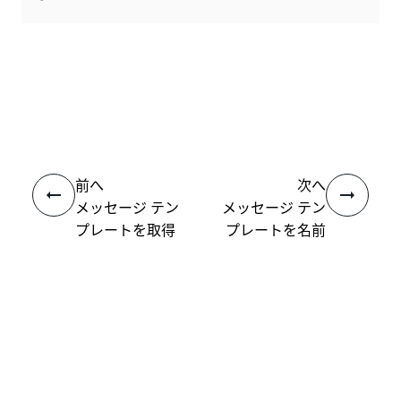
いい
はい
thumb_up
thumb_down
え
前へ
次へ
メッセージ テン
メッセージ テン
プレートを取得
プレートを名前
する
で取得する
接続
ヘルプ リソース
サポート
学習する
UiPath アカデミー
質問する
UiPath フォーラム