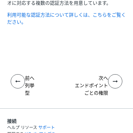
オに対応する複数の認証方法を用意しています。
利用可能な認証方法について詳しくは、こちらをご覧く
ださい。
いい
はい
thumb_up
thumb_down
え
前へ
次へ
列挙
エンドポイント
型
ごとの権限
接続
ヘルプ リソース
サポート