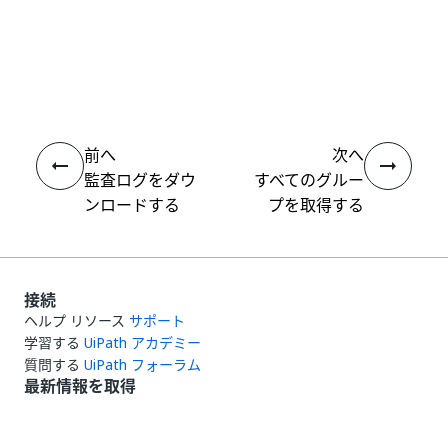
いい
はい
thumb_up
thumb_down
え
前へ
次へ
監査ログをダウ
すべてのグルー
ンロードする
プを取得する
接続
ヘルプ リソース
サポート
学習する
UiPath アカデミー
質問する
UiPath フォーラム
最新情報を取得